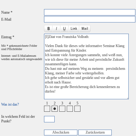
Name *
E-Mail
Eintrag *
Mit * gekennzeichnete Felder
sind Pflichtfelder
Internet- und E-Mailadressen
werden automatisch umgewandelt
1
2
3
4
5
Was ist das?
In welchem Feld ist der
Punkt?