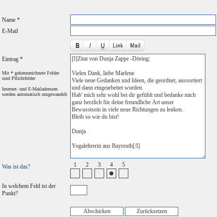
Name *
E-Mail
Eintrag *
Mit * gekennzeichnete Felder
sind Pflichtfelder
Internet- und E-Mailadressen
werden automatisch umgewandelt
1
2
3
4
5
Was ist das?
In welchem Feld ist der
Punkt?